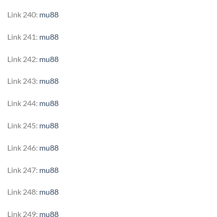
Link 240:
mu88
Link 241:
mu88
Link 242:
mu88
Link 243:
mu88
Link 244:
mu88
Link 245:
mu88
Link 246:
mu88
Link 247:
mu88
Link 248:
mu88
Link 249:
mu88