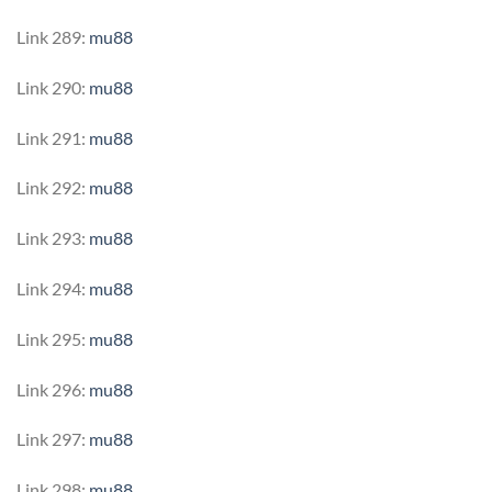
Link 289:
mu88
Link 290:
mu88
Link 291:
mu88
Link 292:
mu88
Link 293:
mu88
Link 294:
mu88
Link 295:
mu88
Link 296:
mu88
Link 297:
mu88
Link 298:
mu88