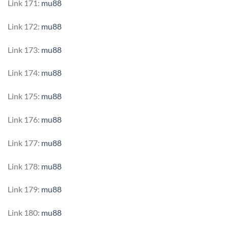
Link 171:
mu88
Link 172:
mu88
Link 173:
mu88
Link 174:
mu88
Link 175:
mu88
Link 176:
mu88
Link 177:
mu88
Link 178:
mu88
Link 179:
mu88
Link 180:
mu88