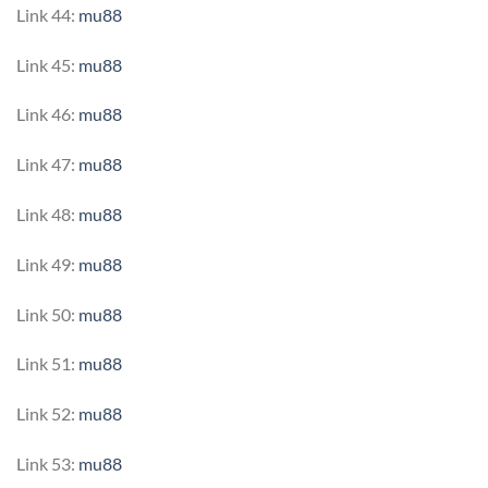
Link 44:
mu88
Link 45:
mu88
Link 46:
mu88
Link 47:
mu88
Link 48:
mu88
Link 49:
mu88
Link 50:
mu88
Link 51:
mu88
Link 52:
mu88
Link 53:
mu88