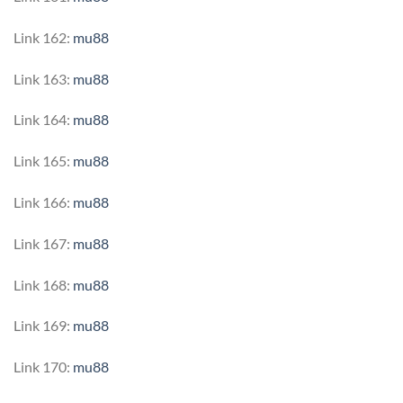
Link 162:
mu88
Link 163:
mu88
Link 164:
mu88
Link 165:
mu88
Link 166:
mu88
Link 167:
mu88
Link 168:
mu88
Link 169:
mu88
Link 170:
mu88