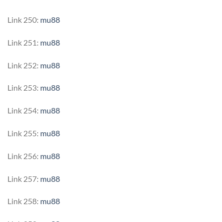
Link 250:
mu88
Link 251:
mu88
Link 252:
mu88
Link 253:
mu88
Link 254:
mu88
Link 255:
mu88
Link 256:
mu88
Link 257:
mu88
Link 258:
mu88