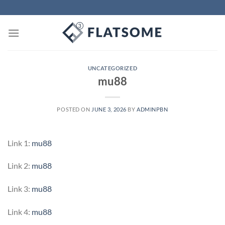
Skip
to
content
UNCATEGORIZED
mu88
POSTED ON
JUNE 3, 2026
BY
ADMINPBN
Link 1:
mu88
Link 2:
mu88
Link 3:
mu88
Link 4:
mu88