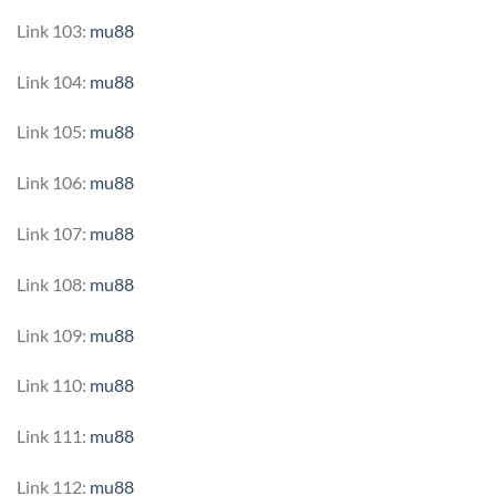
Link 103:
mu88
Link 104:
mu88
Link 105:
mu88
Link 106:
mu88
Link 107:
mu88
Link 108:
mu88
Link 109:
mu88
Link 110:
mu88
Link 111:
mu88
Link 112:
mu88