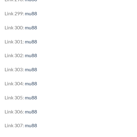
Link 299:
mu88
Link 300:
mu88
Link 301:
mu88
Link 302:
mu88
Link 303:
mu88
Link 304:
mu88
Link 305:
mu88
Link 306:
mu88
Link 307:
mu88