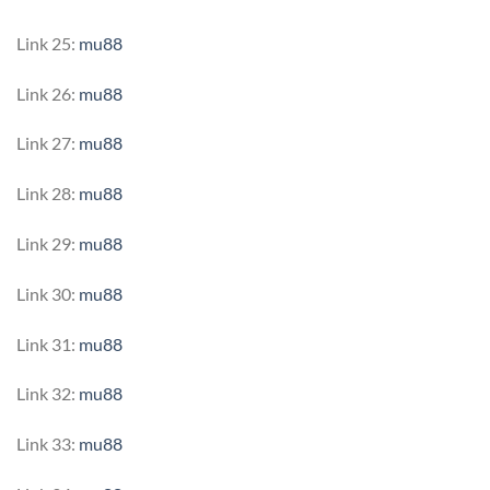
Link 25:
mu88
Link 26:
mu88
Link 27:
mu88
Link 28:
mu88
Link 29:
mu88
Link 30:
mu88
Link 31:
mu88
Link 32:
mu88
Link 33:
mu88