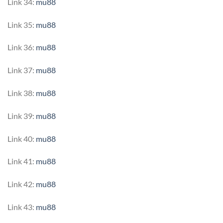
Link 34:
mu88
Link 35:
mu88
Link 36:
mu88
Link 37:
mu88
Link 38:
mu88
Link 39:
mu88
Link 40:
mu88
Link 41:
mu88
Link 42:
mu88
Link 43:
mu88