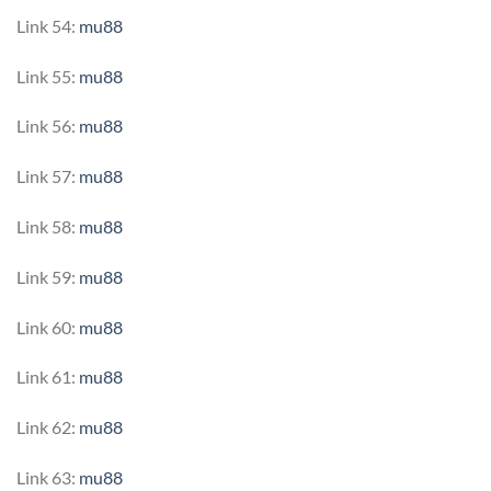
Link 54:
mu88
Link 55:
mu88
Link 56:
mu88
Link 57:
mu88
Link 58:
mu88
Link 59:
mu88
Link 60:
mu88
Link 61:
mu88
Link 62:
mu88
Link 63:
mu88