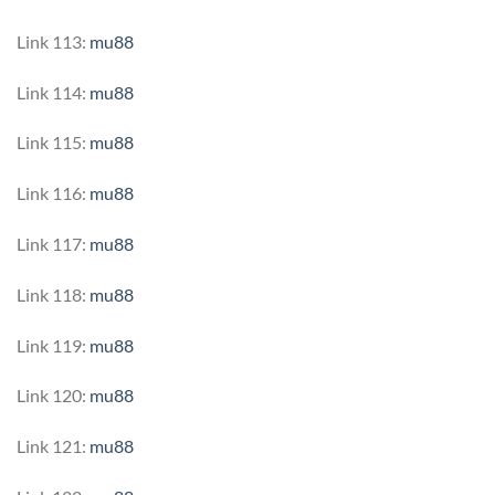
Link 113:
mu88
Link 114:
mu88
Link 115:
mu88
Link 116:
mu88
Link 117:
mu88
Link 118:
mu88
Link 119:
mu88
Link 120:
mu88
Link 121:
mu88