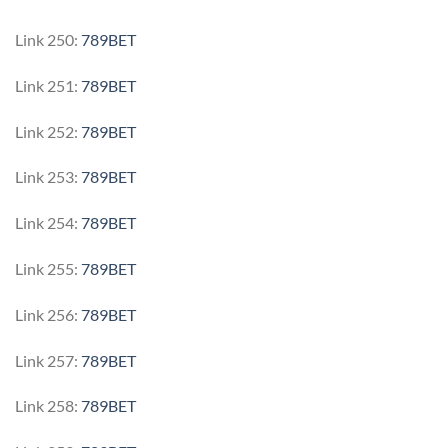
Link 250:
789BET
Link 251:
789BET
Link 252:
789BET
Link 253:
789BET
Link 254:
789BET
Link 255:
789BET
Link 256:
789BET
Link 257:
789BET
Link 258:
789BET