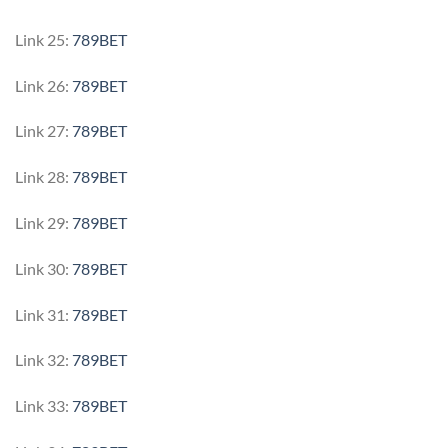
Link 25:
789BET
Link 26:
789BET
Link 27:
789BET
Link 28:
789BET
Link 29:
789BET
Link 30:
789BET
Link 31:
789BET
Link 32:
789BET
Link 33:
789BET