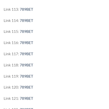
Link 113:
789BET
Link 114:
789BET
Link 115:
789BET
Link 116:
789BET
Link 117:
789BET
Link 118:
789BET
Link 119:
789BET
Link 120:
789BET
Link 121:
789BET