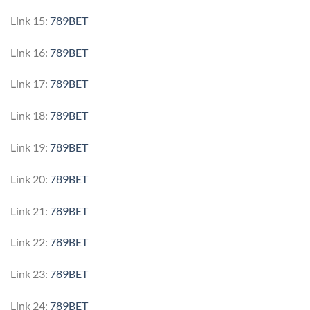
Link 15:
789BET
Link 16:
789BET
Link 17:
789BET
Link 18:
789BET
Link 19:
789BET
Link 20:
789BET
Link 21:
789BET
Link 22:
789BET
Link 23:
789BET
Link 24:
789BET