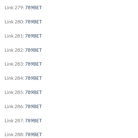
Link 279:
789BET
Link 280:
789BET
Link 281:
789BET
Link 282:
789BET
Link 283:
789BET
Link 284:
789BET
Link 285:
789BET
Link 286:
789BET
Link 287:
789BET
Link 288:
789BET