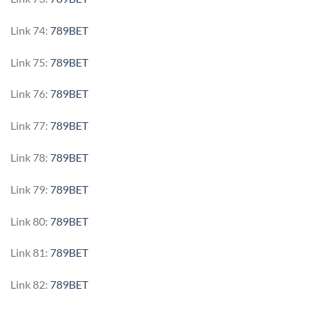
Link 74:
789BET
Link 75:
789BET
Link 76:
789BET
Link 77:
789BET
Link 78:
789BET
Link 79:
789BET
Link 80:
789BET
Link 81:
789BET
Link 82:
789BET