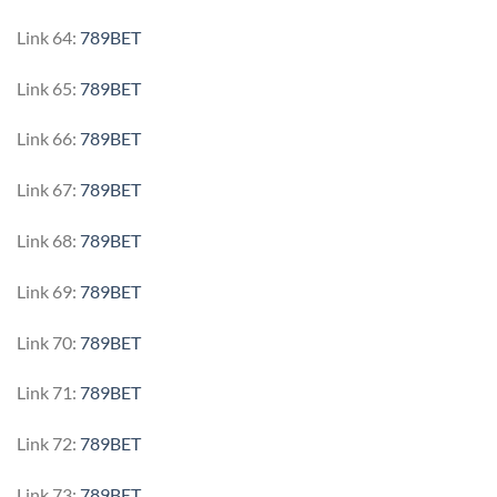
Link 64:
789BET
Link 65:
789BET
Link 66:
789BET
Link 67:
789BET
Link 68:
789BET
Link 69:
789BET
Link 70:
789BET
Link 71:
789BET
Link 72:
789BET
Link 73:
789BET