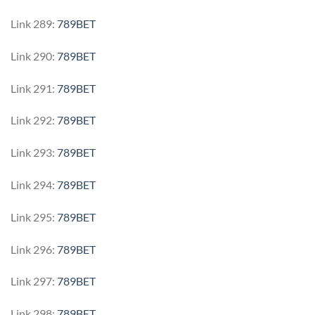
Link 289:
789BET
Link 290:
789BET
Link 291:
789BET
Link 292:
789BET
Link 293:
789BET
Link 294:
789BET
Link 295:
789BET
Link 296:
789BET
Link 297:
789BET
Link 298:
789BET