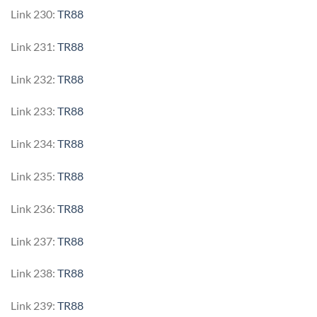
Link 230:
TR88
Link 231:
TR88
Link 232:
TR88
Link 233:
TR88
Link 234:
TR88
Link 235:
TR88
Link 236:
TR88
Link 237:
TR88
Link 238:
TR88
Link 239:
TR88