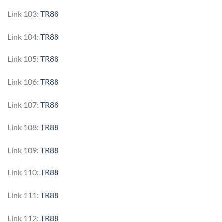
Link 103:
TR88
Link 104:
TR88
Link 105:
TR88
Link 106:
TR88
Link 107:
TR88
Link 108:
TR88
Link 109:
TR88
Link 110:
TR88
Link 111:
TR88
Link 112:
TR88