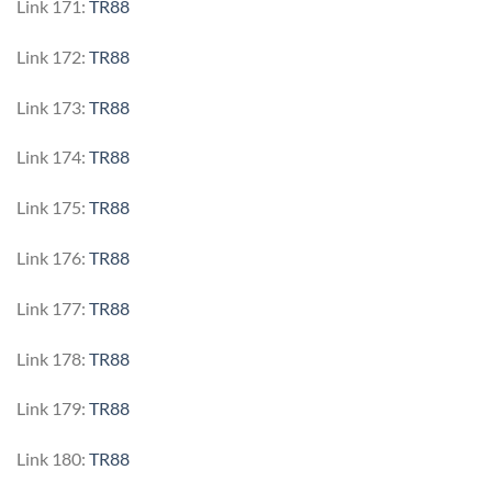
Link 171:
TR88
Link 172:
TR88
Link 173:
TR88
Link 174:
TR88
Link 175:
TR88
Link 176:
TR88
Link 177:
TR88
Link 178:
TR88
Link 179:
TR88
Link 180:
TR88