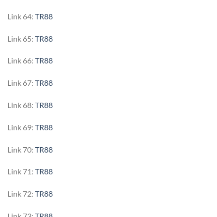
Link 64:
TR88
Link 65:
TR88
Link 66:
TR88
Link 67:
TR88
Link 68:
TR88
Link 69:
TR88
Link 70:
TR88
Link 71:
TR88
Link 72:
TR88
Link 73:
TR88