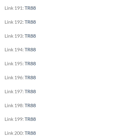
Link 191:
TR88
Link 192:
TR88
Link 193:
TR88
Link 194:
TR88
Link 195:
TR88
Link 196:
TR88
Link 197:
TR88
Link 198:
TR88
Link 199:
TR88
Link 200:
TR88