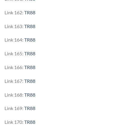
Link 162:
TR88
Link 163:
TR88
Link 164:
TR88
Link 165:
TR88
Link 166:
TR88
Link 167:
TR88
Link 168:
TR88
Link 169:
TR88
Link 170:
TR88