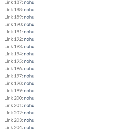
Link 187:
nohu
Link 188:
nohu
Link 189:
nohu
Link 190:
nohu
Link 191:
nohu
Link 192:
nohu
Link 193:
nohu
Link 194:
nohu
Link 195:
nohu
Link 196:
nohu
Link 197:
nohu
Link 198:
nohu
Link 199:
nohu
Link 200:
nohu
Link 201:
nohu
Link 202:
nohu
Link 203:
nohu
Link 204:
nohu