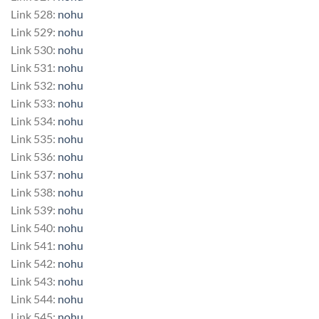
Link 528:
nohu
Link 529:
nohu
Link 530:
nohu
Link 531:
nohu
Link 532:
nohu
Link 533:
nohu
Link 534:
nohu
Link 535:
nohu
Link 536:
nohu
Link 537:
nohu
Link 538:
nohu
Link 539:
nohu
Link 540:
nohu
Link 541:
nohu
Link 542:
nohu
Link 543:
nohu
Link 544:
nohu
Link 545:
nohu