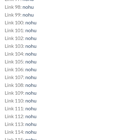
Link 98:
nohu
Link 99:
nohu
Link 100:
nohu
Link 101:
nohu
Link 102:
nohu
Link 103:
nohu
Link 104:
nohu
Link 105:
nohu
Link 106:
nohu
Link 107:
nohu
Link 108:
nohu
Link 109:
nohu
Link 110:
nohu
Link 111:
nohu
Link 112:
nohu
Link 113:
nohu
Link 114:
nohu
Link 115:
nohu