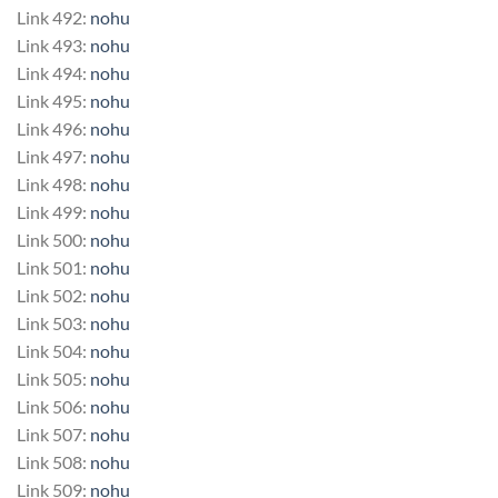
Link 492:
nohu
Link 493:
nohu
Link 494:
nohu
Link 495:
nohu
Link 496:
nohu
Link 497:
nohu
Link 498:
nohu
Link 499:
nohu
Link 500:
nohu
Link 501:
nohu
Link 502:
nohu
Link 503:
nohu
Link 504:
nohu
Link 505:
nohu
Link 506:
nohu
Link 507:
nohu
Link 508:
nohu
Link 509:
nohu