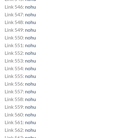
Link 546:
nohu
Link 547:
nohu
Link 548:
nohu
Link 549:
nohu
Link 550:
nohu
Link 551:
nohu
Link 552:
nohu
Link 553:
nohu
Link 554:
nohu
Link 555:
nohu
Link 556:
nohu
Link 557:
nohu
Link 558:
nohu
Link 559:
nohu
Link 560:
nohu
Link 561:
nohu
Link 562:
nohu
Link 563:
nohu