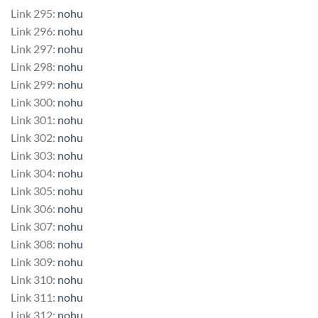
Link 295:
nohu
Link 296:
nohu
Link 297:
nohu
Link 298:
nohu
Link 299:
nohu
Link 300:
nohu
Link 301:
nohu
Link 302:
nohu
Link 303:
nohu
Link 304:
nohu
Link 305:
nohu
Link 306:
nohu
Link 307:
nohu
Link 308:
nohu
Link 309:
nohu
Link 310:
nohu
Link 311:
nohu
Link 312:
nohu