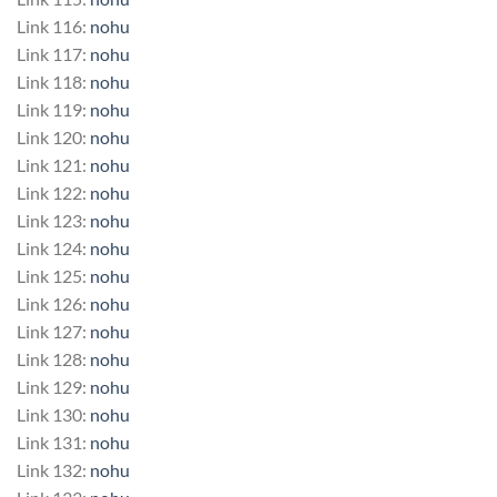
Link 116:
nohu
Link 117:
nohu
Link 118:
nohu
Link 119:
nohu
Link 120:
nohu
Link 121:
nohu
Link 122:
nohu
Link 123:
nohu
Link 124:
nohu
Link 125:
nohu
Link 126:
nohu
Link 127:
nohu
Link 128:
nohu
Link 129:
nohu
Link 130:
nohu
Link 131:
nohu
Link 132:
nohu