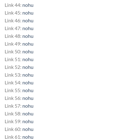
Link 44:
nohu
Link 45:
nohu
Link 46:
nohu
Link 47:
nohu
Link 48:
nohu
Link 49:
nohu
Link 50:
nohu
Link 51:
nohu
Link 52:
nohu
Link 53:
nohu
Link 54:
nohu
Link 55:
nohu
Link 56:
nohu
Link 57:
nohu
Link 58:
nohu
Link 59:
nohu
Link 60:
nohu
Link 61:
nohu