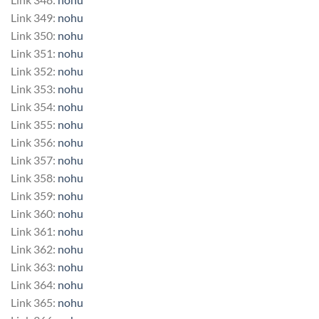
Link 349:
nohu
Link 350:
nohu
Link 351:
nohu
Link 352:
nohu
Link 353:
nohu
Link 354:
nohu
Link 355:
nohu
Link 356:
nohu
Link 357:
nohu
Link 358:
nohu
Link 359:
nohu
Link 360:
nohu
Link 361:
nohu
Link 362:
nohu
Link 363:
nohu
Link 364:
nohu
Link 365:
nohu