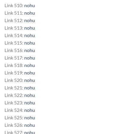
Link 510:
nohu
Link 511:
nohu
Link 512:
nohu
Link 513:
nohu
Link 514:
nohu
Link 515:
nohu
Link 516:
nohu
Link 517:
nohu
Link 518:
nohu
Link 519:
nohu
Link 520:
nohu
Link 521:
nohu
Link 522:
nohu
Link 523:
nohu
Link 524:
nohu
Link 525:
nohu
Link 526:
nohu
Link 527:
nohu