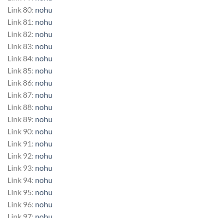
Link 80:
nohu
Link 81:
nohu
Link 82:
nohu
Link 83:
nohu
Link 84:
nohu
Link 85:
nohu
Link 86:
nohu
Link 87:
nohu
Link 88:
nohu
Link 89:
nohu
Link 90:
nohu
Link 91:
nohu
Link 92:
nohu
Link 93:
nohu
Link 94:
nohu
Link 95:
nohu
Link 96:
nohu
Link 97:
nohu