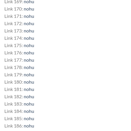
Link 169:
nohu
Link 170:
nohu
Link 171:
nohu
Link 172:
nohu
Link 173:
nohu
Link 174:
nohu
Link 175:
nohu
Link 176:
nohu
Link 177:
nohu
Link 178:
nohu
Link 179:
nohu
Link 180:
nohu
Link 181:
nohu
Link 182:
nohu
Link 183:
nohu
Link 184:
nohu
Link 185:
nohu
Link 186:
nohu