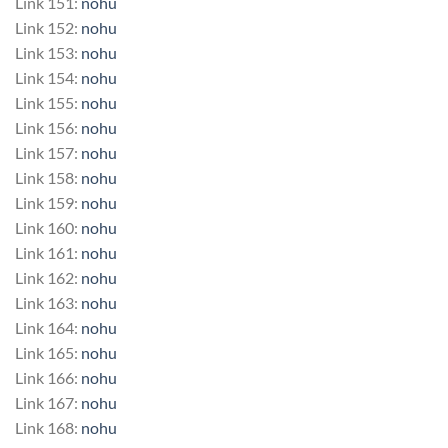
Link 151:
nohu
Link 152:
nohu
Link 153:
nohu
Link 154:
nohu
Link 155:
nohu
Link 156:
nohu
Link 157:
nohu
Link 158:
nohu
Link 159:
nohu
Link 160:
nohu
Link 161:
nohu
Link 162:
nohu
Link 163:
nohu
Link 164:
nohu
Link 165:
nohu
Link 166:
nohu
Link 167:
nohu
Link 168:
nohu