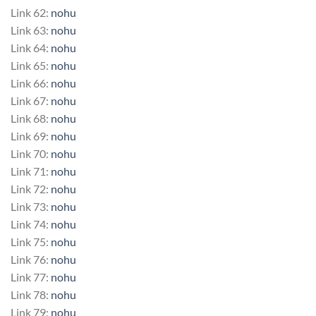
Link 62:
nohu
Link 63:
nohu
Link 64:
nohu
Link 65:
nohu
Link 66:
nohu
Link 67:
nohu
Link 68:
nohu
Link 69:
nohu
Link 70:
nohu
Link 71:
nohu
Link 72:
nohu
Link 73:
nohu
Link 74:
nohu
Link 75:
nohu
Link 76:
nohu
Link 77:
nohu
Link 78:
nohu
Link 79:
nohu