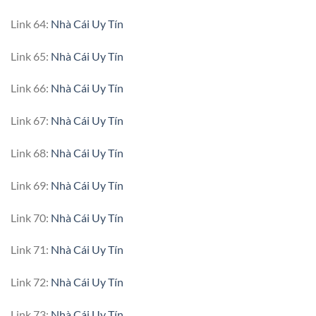
Link 64:
Nhà Cái Uy Tín
Link 65:
Nhà Cái Uy Tín
Link 66:
Nhà Cái Uy Tín
Link 67:
Nhà Cái Uy Tín
Link 68:
Nhà Cái Uy Tín
Link 69:
Nhà Cái Uy Tín
Link 70:
Nhà Cái Uy Tín
Link 71:
Nhà Cái Uy Tín
Link 72:
Nhà Cái Uy Tín
Link 73:
Nhà Cái Uy Tín