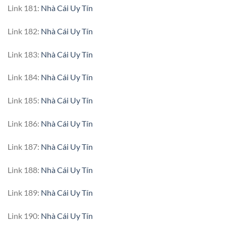
Link 181:
Nhà Cái Uy Tín
Link 182:
Nhà Cái Uy Tín
Link 183:
Nhà Cái Uy Tín
Link 184:
Nhà Cái Uy Tín
Link 185:
Nhà Cái Uy Tín
Link 186:
Nhà Cái Uy Tín
Link 187:
Nhà Cái Uy Tín
Link 188:
Nhà Cái Uy Tín
Link 189:
Nhà Cái Uy Tín
Link 190:
Nhà Cái Uy Tín