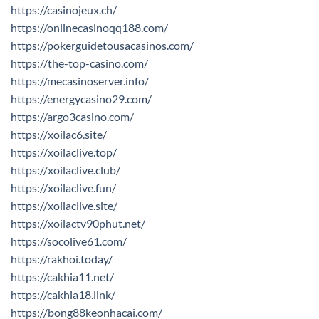
https://casinojeux.ch/
https://onlinecasinoqq188.com/
https://pokerguidetousacasinos.com/
https://the-top-casino.com/
https://mecasinoserver.info/
https://energycasino29.com/
https://argo3casino.com/
https://xoilac6.site/
https://xoilaclive.top/
https://xoilaclive.club/
https://xoilaclive.fun/
https://xoilaclive.site/
https://xoilactv90phut.net/
https://socolive61.com/
https://rakhoi.today/
https://cakhia11.net/
https://cakhia18.link/
https://bong88keonhacai.com/