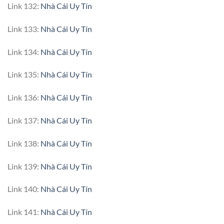
Link 132:
Nhà Cái Uy Tín
Link 133:
Nhà Cái Uy Tín
Link 134:
Nhà Cái Uy Tín
Link 135:
Nhà Cái Uy Tín
Link 136:
Nhà Cái Uy Tín
Link 137:
Nhà Cái Uy Tín
Link 138:
Nhà Cái Uy Tín
Link 139:
Nhà Cái Uy Tín
Link 140:
Nhà Cái Uy Tín
Link 141:
Nhà Cái Uy Tín