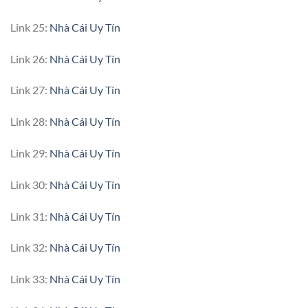
Link 25:
Nhà Cái Uy Tín
Link 26:
Nhà Cái Uy Tín
Link 27:
Nhà Cái Uy Tín
Link 28:
Nhà Cái Uy Tín
Link 29:
Nhà Cái Uy Tín
Link 30:
Nhà Cái Uy Tín
Link 31:
Nhà Cái Uy Tín
Link 32:
Nhà Cái Uy Tín
Link 33:
Nhà Cái Uy Tín