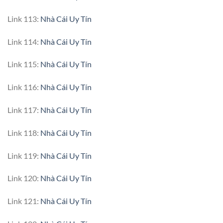
Link 113:
Nhà Cái Uy Tín
Link 114:
Nhà Cái Uy Tín
Link 115:
Nhà Cái Uy Tín
Link 116:
Nhà Cái Uy Tín
Link 117:
Nhà Cái Uy Tín
Link 118:
Nhà Cái Uy Tín
Link 119:
Nhà Cái Uy Tín
Link 120:
Nhà Cái Uy Tín
Link 121:
Nhà Cái Uy Tín