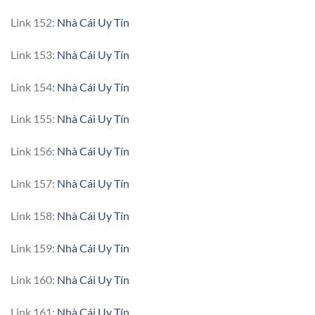
Link 152:
Nhà Cái Uy Tín
Link 153:
Nhà Cái Uy Tín
Link 154:
Nhà Cái Uy Tín
Link 155:
Nhà Cái Uy Tín
Link 156:
Nhà Cái Uy Tín
Link 157:
Nhà Cái Uy Tín
Link 158:
Nhà Cái Uy Tín
Link 159:
Nhà Cái Uy Tín
Link 160:
Nhà Cái Uy Tín
Link 161:
Nhà Cái Uy Tín