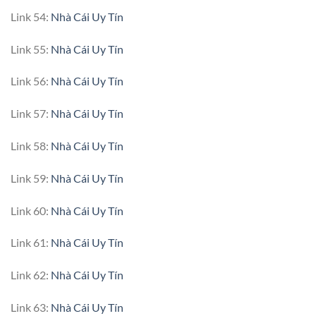
Link 54:
Nhà Cái Uy Tín
Link 55:
Nhà Cái Uy Tín
Link 56:
Nhà Cái Uy Tín
Link 57:
Nhà Cái Uy Tín
Link 58:
Nhà Cái Uy Tín
Link 59:
Nhà Cái Uy Tín
Link 60:
Nhà Cái Uy Tín
Link 61:
Nhà Cái Uy Tín
Link 62:
Nhà Cái Uy Tín
Link 63:
Nhà Cái Uy Tín