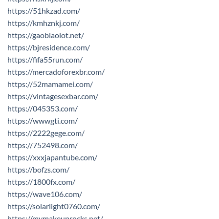
https://51hkzad.com/
https://kmhznkj.com/
https://gaobiaoiot.net/
https://bjresidence.com/
https://fifa55run.com/
https://mercadoforexbr.com/
https://52mamamei.com/
https://vintagesexbar.com/
https://045353.com/
https://wwwgti.com/
https://2222gege.com/
https://752498.com/
https://xxxjapantube.com/
https://bofzs.com/
https://1800fx.com/
https://wave106.com/
https://solarlight0760.com/
https://mymakeuprocks.net/