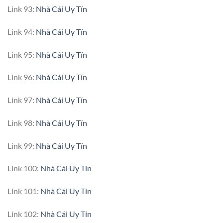
Link 93:
Nhà Cái Uy Tín
Link 94:
Nhà Cái Uy Tín
Link 95:
Nhà Cái Uy Tín
Link 96:
Nhà Cái Uy Tín
Link 97:
Nhà Cái Uy Tín
Link 98:
Nhà Cái Uy Tín
Link 99:
Nhà Cái Uy Tín
Link 100:
Nhà Cái Uy Tín
Link 101:
Nhà Cái Uy Tín
Link 102:
Nhà Cái Uy Tín