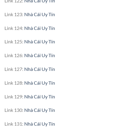
Link 122:
Nhà Cái Uy Tín
Link 123:
Nhà Cái Uy Tín
Link 124:
Nhà Cái Uy Tín
Link 125:
Nhà Cái Uy Tín
Link 126:
Nhà Cái Uy Tín
Link 127:
Nhà Cái Uy Tín
Link 128:
Nhà Cái Uy Tín
Link 129:
Nhà Cái Uy Tín
Link 130:
Nhà Cái Uy Tín
Link 131:
Nhà Cái Uy Tín