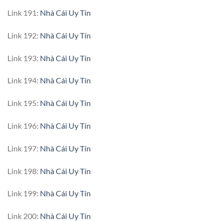
Link 191:
Nhà Cái Uy Tín
Link 192:
Nhà Cái Uy Tín
Link 193:
Nhà Cái Uy Tín
Link 194:
Nhà Cái Uy Tín
Link 195:
Nhà Cái Uy Tín
Link 196:
Nhà Cái Uy Tín
Link 197:
Nhà Cái Uy Tín
Link 198:
Nhà Cái Uy Tín
Link 199:
Nhà Cái Uy Tín
Link 200:
Nhà Cái Uy Tín