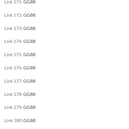
Link 171:
GG88
Link 172:
GG88
Link 173:
GG88
Link 174:
GG88
Link 175:
GG88
Link 176:
GG88
Link 177:
GG88
Link 178:
GG88
Link 179:
GG88
Link 180:
GG88