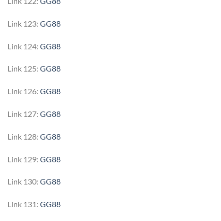
Link 122:
GG88
Link 123:
GG88
Link 124:
GG88
Link 125:
GG88
Link 126:
GG88
Link 127:
GG88
Link 128:
GG88
Link 129:
GG88
Link 130:
GG88
Link 131:
GG88