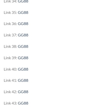
Link 34:
GG88
Link 35:
GG88
Link 36:
GG88
Link 37:
GG88
Link 38:
GG88
Link 39:
GG88
Link 40:
GG88
Link 41:
GG88
Link 42:
GG88
Link 43:
GG88