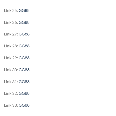
Link 25:
GG88
Link 26:
GG88
Link 27:
GG88
Link 28:
GG88
Link 29:
GG88
Link 30:
GG88
Link 31:
GG88
Link 32:
GG88
Link 33:
GG88