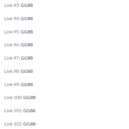
Link 93:
GG88
Link 94:
GG88
Link 95:
GG88
Link 96:
GG88
Link 97:
GG88
Link 98:
GG88
Link 99:
GG88
Link 100:
GG88
Link 101:
GG88
Link 102:
GG88