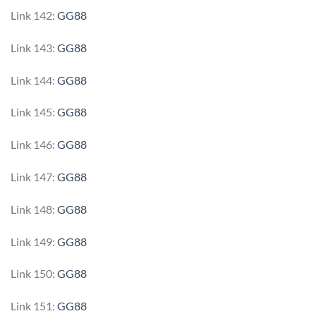
Link 142:
GG88
Link 143:
GG88
Link 144:
GG88
Link 145:
GG88
Link 146:
GG88
Link 147:
GG88
Link 148:
GG88
Link 149:
GG88
Link 150:
GG88
Link 151:
GG88