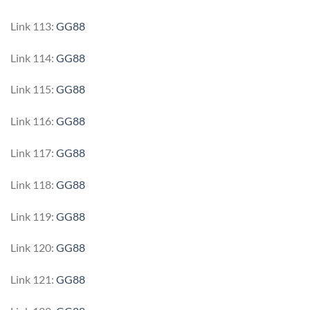
Link 113:
GG88
Link 114:
GG88
Link 115:
GG88
Link 116:
GG88
Link 117:
GG88
Link 118:
GG88
Link 119:
GG88
Link 120:
GG88
Link 121:
GG88