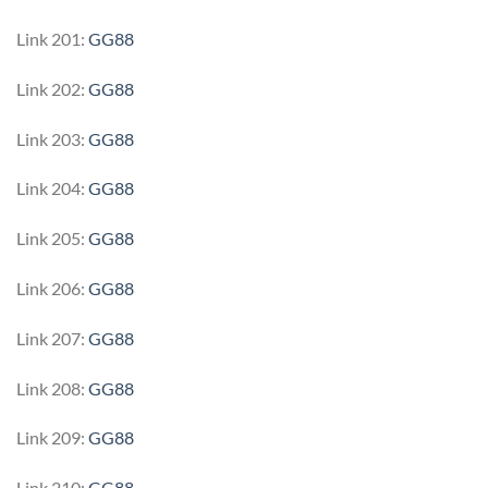
Link 201:
GG88
Link 202:
GG88
Link 203:
GG88
Link 204:
GG88
Link 205:
GG88
Link 206:
GG88
Link 207:
GG88
Link 208:
GG88
Link 209:
GG88
Link 210:
GG88