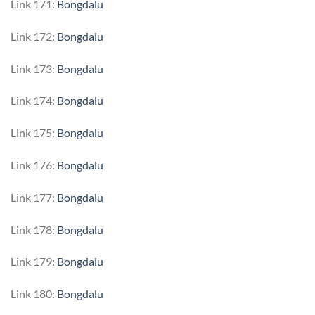
Link 171:
Bongdalu
Link 172:
Bongdalu
Link 173:
Bongdalu
Link 174:
Bongdalu
Link 175:
Bongdalu
Link 176:
Bongdalu
Link 177:
Bongdalu
Link 178:
Bongdalu
Link 179:
Bongdalu
Link 180:
Bongdalu