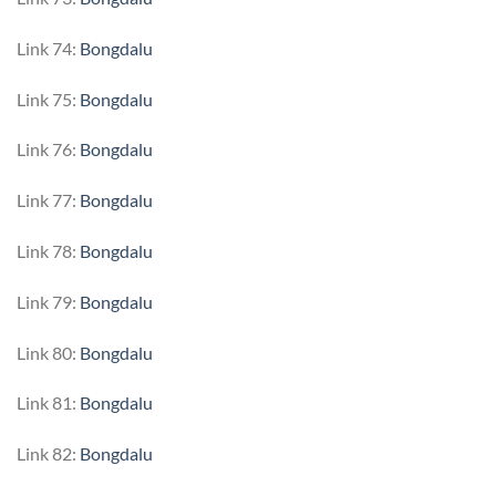
Link 74:
Bongdalu
Link 75:
Bongdalu
Link 76:
Bongdalu
Link 77:
Bongdalu
Link 78:
Bongdalu
Link 79:
Bongdalu
Link 80:
Bongdalu
Link 81:
Bongdalu
Link 82:
Bongdalu