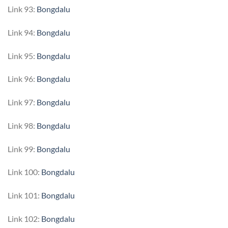
Link 93:
Bongdalu
Link 94:
Bongdalu
Link 95:
Bongdalu
Link 96:
Bongdalu
Link 97:
Bongdalu
Link 98:
Bongdalu
Link 99:
Bongdalu
Link 100:
Bongdalu
Link 101:
Bongdalu
Link 102:
Bongdalu