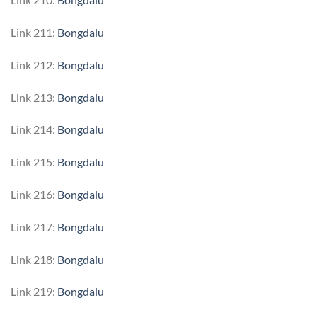
Link 211:
Bongdalu
Link 212:
Bongdalu
Link 213:
Bongdalu
Link 214:
Bongdalu
Link 215:
Bongdalu
Link 216:
Bongdalu
Link 217:
Bongdalu
Link 218:
Bongdalu
Link 219:
Bongdalu