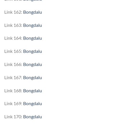
Link 162:
Bongdalu
Link 163:
Bongdalu
Link 164:
Bongdalu
Link 165:
Bongdalu
Link 166:
Bongdalu
Link 167:
Bongdalu
Link 168:
Bongdalu
Link 169:
Bongdalu
Link 170:
Bongdalu