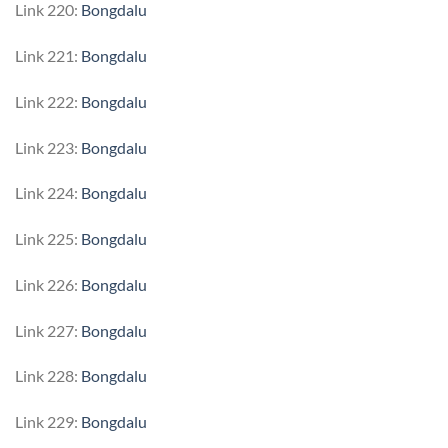
Link 220:
Bongdalu
Link 221:
Bongdalu
Link 222:
Bongdalu
Link 223:
Bongdalu
Link 224:
Bongdalu
Link 225:
Bongdalu
Link 226:
Bongdalu
Link 227:
Bongdalu
Link 228:
Bongdalu
Link 229:
Bongdalu