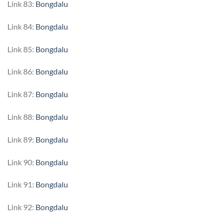
Link 83:
Bongdalu
Link 84:
Bongdalu
Link 85:
Bongdalu
Link 86:
Bongdalu
Link 87:
Bongdalu
Link 88:
Bongdalu
Link 89:
Bongdalu
Link 90:
Bongdalu
Link 91:
Bongdalu
Link 92:
Bongdalu