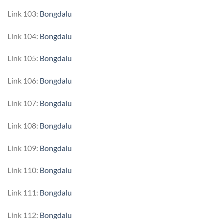
Link 103:
Bongdalu
Link 104:
Bongdalu
Link 105:
Bongdalu
Link 106:
Bongdalu
Link 107:
Bongdalu
Link 108:
Bongdalu
Link 109:
Bongdalu
Link 110:
Bongdalu
Link 111:
Bongdalu
Link 112:
Bongdalu