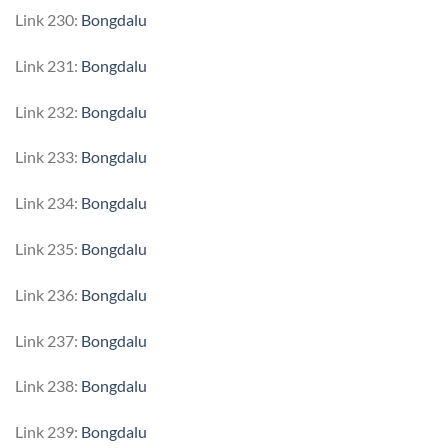
Link 230:
Bongdalu
Link 231:
Bongdalu
Link 232:
Bongdalu
Link 233:
Bongdalu
Link 234:
Bongdalu
Link 235:
Bongdalu
Link 236:
Bongdalu
Link 237:
Bongdalu
Link 238:
Bongdalu
Link 239:
Bongdalu