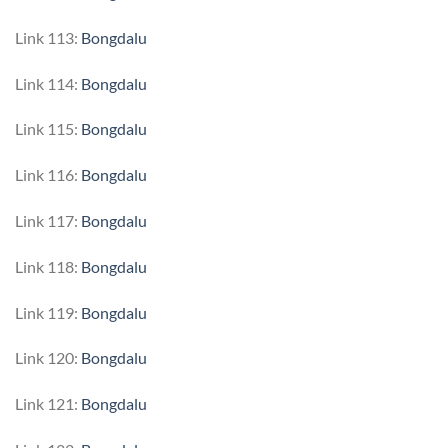
Link 113:
Bongdalu
Link 114:
Bongdalu
Link 115:
Bongdalu
Link 116:
Bongdalu
Link 117:
Bongdalu
Link 118:
Bongdalu
Link 119:
Bongdalu
Link 120:
Bongdalu
Link 121:
Bongdalu