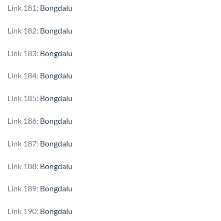
Link 181:
Bongdalu
Link 182:
Bongdalu
Link 183:
Bongdalu
Link 184:
Bongdalu
Link 185:
Bongdalu
Link 186:
Bongdalu
Link 187:
Bongdalu
Link 188:
Bongdalu
Link 189:
Bongdalu
Link 190:
Bongdalu