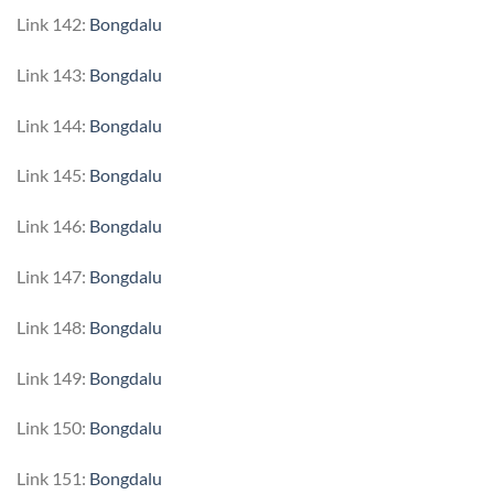
Link 142:
Bongdalu
Link 143:
Bongdalu
Link 144:
Bongdalu
Link 145:
Bongdalu
Link 146:
Bongdalu
Link 147:
Bongdalu
Link 148:
Bongdalu
Link 149:
Bongdalu
Link 150:
Bongdalu
Link 151:
Bongdalu