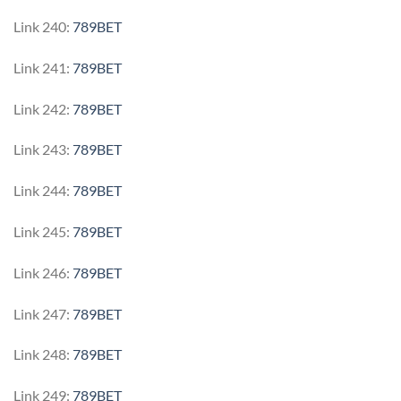
Link 240:
789BET
Link 241:
789BET
Link 242:
789BET
Link 243:
789BET
Link 244:
789BET
Link 245:
789BET
Link 246:
789BET
Link 247:
789BET
Link 248:
789BET
Link 249:
789BET