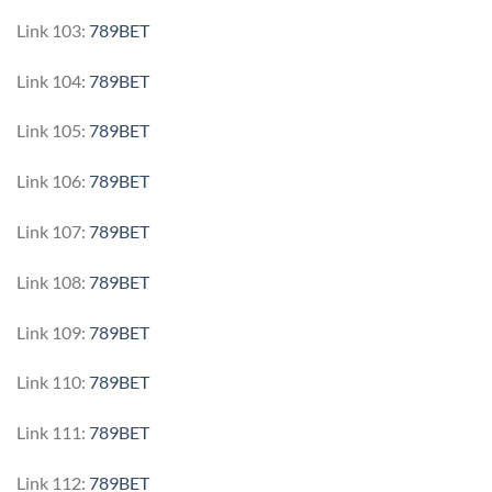
Link 103:
789BET
Link 104:
789BET
Link 105:
789BET
Link 106:
789BET
Link 107:
789BET
Link 108:
789BET
Link 109:
789BET
Link 110:
789BET
Link 111:
789BET
Link 112:
789BET