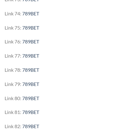
Link 74:
789BET
Link 75:
789BET
Link 76:
789BET
Link 77:
789BET
Link 78:
789BET
Link 79:
789BET
Link 80:
789BET
Link 81:
789BET
Link 82:
789BET