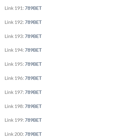
Link 191:
789BET
Link 192:
789BET
Link 193:
789BET
Link 194:
789BET
Link 195:
789BET
Link 196:
789BET
Link 197:
789BET
Link 198:
789BET
Link 199:
789BET
Link 200:
789BET