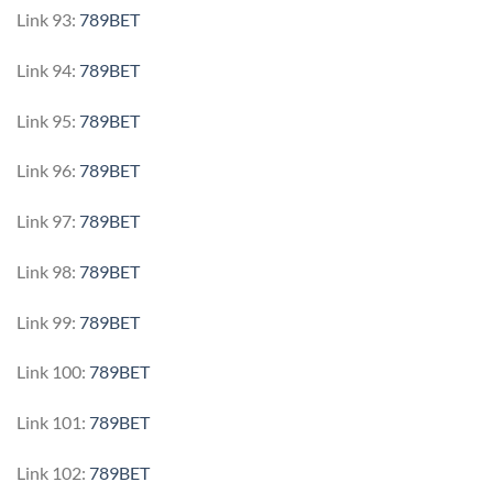
Link 93:
789BET
Link 94:
789BET
Link 95:
789BET
Link 96:
789BET
Link 97:
789BET
Link 98:
789BET
Link 99:
789BET
Link 100:
789BET
Link 101:
789BET
Link 102:
789BET