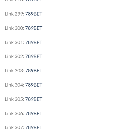
Link 299:
789BET
Link 300:
789BET
Link 301:
789BET
Link 302:
789BET
Link 303:
789BET
Link 304:
789BET
Link 305:
789BET
Link 306:
789BET
Link 307:
789BET