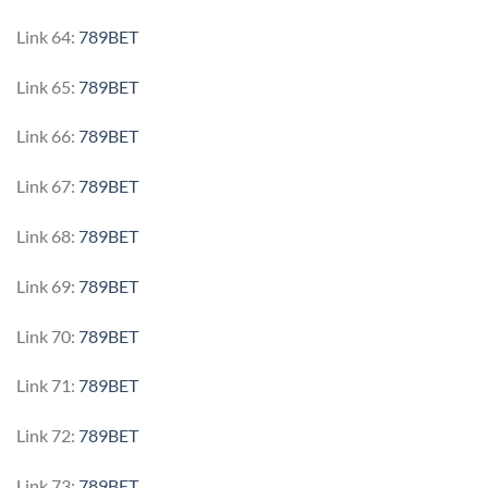
Link 64:
789BET
Link 65:
789BET
Link 66:
789BET
Link 67:
789BET
Link 68:
789BET
Link 69:
789BET
Link 70:
789BET
Link 71:
789BET
Link 72:
789BET
Link 73:
789BET