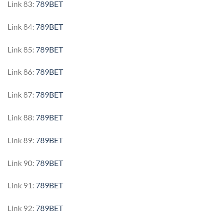
Link 83:
789BET
Link 84:
789BET
Link 85:
789BET
Link 86:
789BET
Link 87:
789BET
Link 88:
789BET
Link 89:
789BET
Link 90:
789BET
Link 91:
789BET
Link 92:
789BET