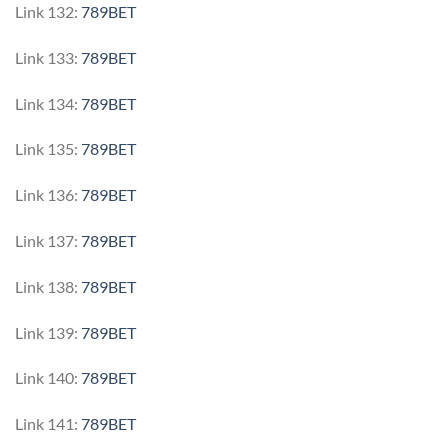
Link 132:
789BET
Link 133:
789BET
Link 134:
789BET
Link 135:
789BET
Link 136:
789BET
Link 137:
789BET
Link 138:
789BET
Link 139:
789BET
Link 140:
789BET
Link 141:
789BET