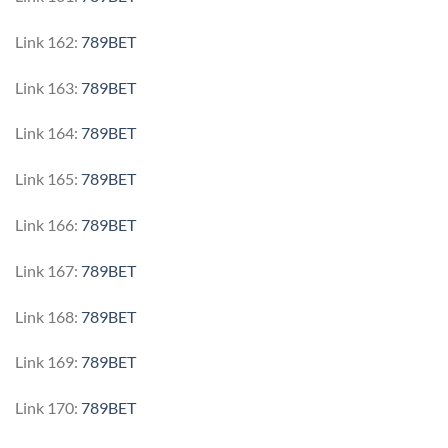
Link 162:
789BET
Link 163:
789BET
Link 164:
789BET
Link 165:
789BET
Link 166:
789BET
Link 167:
789BET
Link 168:
789BET
Link 169:
789BET
Link 170:
789BET