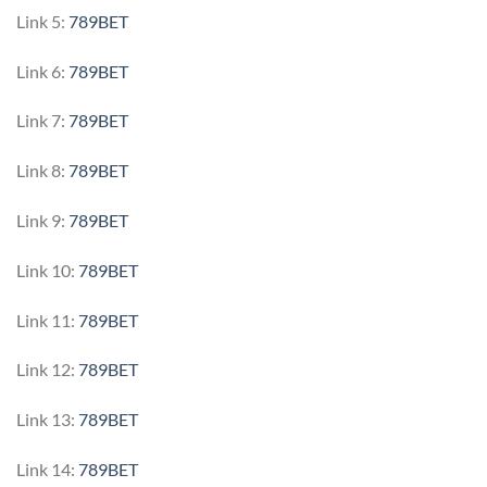
Link 5:
789BET
Link 6:
789BET
Link 7:
789BET
Link 8:
789BET
Link 9:
789BET
Link 10:
789BET
Link 11:
789BET
Link 12:
789BET
Link 13:
789BET
Link 14:
789BET