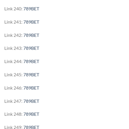
Link 240:
789BET
Link 241:
789BET
Link 242:
789BET
Link 243:
789BET
Link 244:
789BET
Link 245:
789BET
Link 246:
789BET
Link 247:
789BET
Link 248:
789BET
Link 249:
789BET