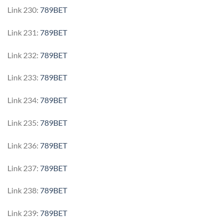
Link 230:
789BET
Link 231:
789BET
Link 232:
789BET
Link 233:
789BET
Link 234:
789BET
Link 235:
789BET
Link 236:
789BET
Link 237:
789BET
Link 238:
789BET
Link 239:
789BET