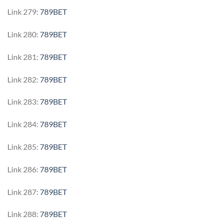
Link 279:
789BET
Link 280:
789BET
Link 281:
789BET
Link 282:
789BET
Link 283:
789BET
Link 284:
789BET
Link 285:
789BET
Link 286:
789BET
Link 287:
789BET
Link 288:
789BET