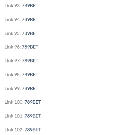
Link 93:
789BET
Link 94:
789BET
Link 95:
789BET
Link 96:
789BET
Link 97:
789BET
Link 98:
789BET
Link 99:
789BET
Link 100:
789BET
Link 101:
789BET
Link 102:
789BET