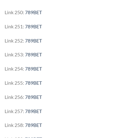
Link 250:
789BET
Link 251:
789BET
Link 252:
789BET
Link 253:
789BET
Link 254:
789BET
Link 255:
789BET
Link 256:
789BET
Link 257:
789BET
Link 258:
789BET