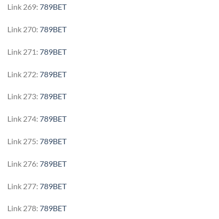
Link 269:
789BET
Link 270:
789BET
Link 271:
789BET
Link 272:
789BET
Link 273:
789BET
Link 274:
789BET
Link 275:
789BET
Link 276:
789BET
Link 277:
789BET
Link 278:
789BET