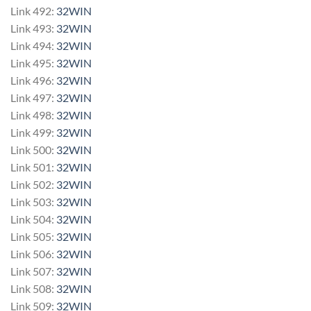
Link 492:
32WIN
Link 493:
32WIN
Link 494:
32WIN
Link 495:
32WIN
Link 496:
32WIN
Link 497:
32WIN
Link 498:
32WIN
Link 499:
32WIN
Link 500:
32WIN
Link 501:
32WIN
Link 502:
32WIN
Link 503:
32WIN
Link 504:
32WIN
Link 505:
32WIN
Link 506:
32WIN
Link 507:
32WIN
Link 508:
32WIN
Link 509:
32WIN