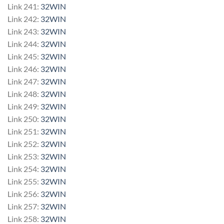
Link 241:
32WIN
Link 242:
32WIN
Link 243:
32WIN
Link 244:
32WIN
Link 245:
32WIN
Link 246:
32WIN
Link 247:
32WIN
Link 248:
32WIN
Link 249:
32WIN
Link 250:
32WIN
Link 251:
32WIN
Link 252:
32WIN
Link 253:
32WIN
Link 254:
32WIN
Link 255:
32WIN
Link 256:
32WIN
Link 257:
32WIN
Link 258:
32WIN