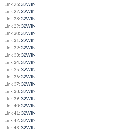
Link 26:
32WIN
Link 27:
32WIN
Link 28:
32WIN
Link 29:
32WIN
Link 30:
32WIN
Link 31:
32WIN
Link 32:
32WIN
Link 33:
32WIN
Link 34:
32WIN
Link 35:
32WIN
Link 36:
32WIN
Link 37:
32WIN
Link 38:
32WIN
Link 39:
32WIN
Link 40:
32WIN
Link 41:
32WIN
Link 42:
32WIN
Link 43:
32WIN