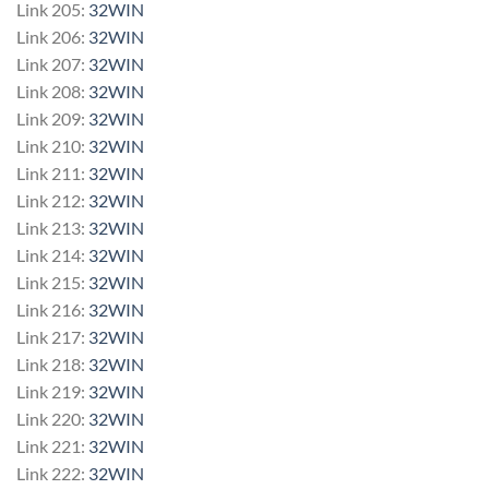
Link 205:
32WIN
Link 206:
32WIN
Link 207:
32WIN
Link 208:
32WIN
Link 209:
32WIN
Link 210:
32WIN
Link 211:
32WIN
Link 212:
32WIN
Link 213:
32WIN
Link 214:
32WIN
Link 215:
32WIN
Link 216:
32WIN
Link 217:
32WIN
Link 218:
32WIN
Link 219:
32WIN
Link 220:
32WIN
Link 221:
32WIN
Link 222:
32WIN