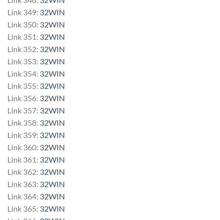
Link 349:
32WIN
Link 350:
32WIN
Link 351:
32WIN
Link 352:
32WIN
Link 353:
32WIN
Link 354:
32WIN
Link 355:
32WIN
Link 356:
32WIN
Link 357:
32WIN
Link 358:
32WIN
Link 359:
32WIN
Link 360:
32WIN
Link 361:
32WIN
Link 362:
32WIN
Link 363:
32WIN
Link 364:
32WIN
Link 365:
32WIN