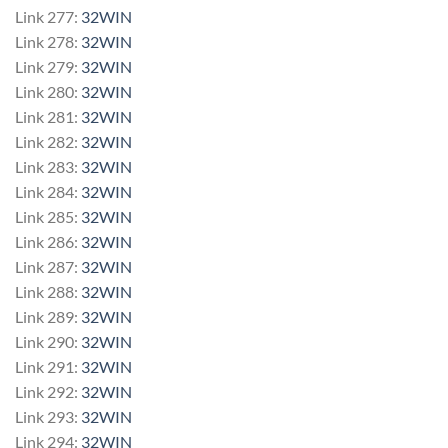
Link 277:
32WIN
Link 278:
32WIN
Link 279:
32WIN
Link 280:
32WIN
Link 281:
32WIN
Link 282:
32WIN
Link 283:
32WIN
Link 284:
32WIN
Link 285:
32WIN
Link 286:
32WIN
Link 287:
32WIN
Link 288:
32WIN
Link 289:
32WIN
Link 290:
32WIN
Link 291:
32WIN
Link 292:
32WIN
Link 293:
32WIN
Link 294:
32WIN